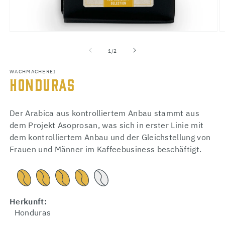
Medien
M
1
2
von
1
/
2
in
in
Modal
M
öffnen
ö
WACHMACHEREI
HONDURAS
Der Arabica aus kontrolliertem Anbau stammt aus
dem Projekt Asoprosan, was sich in erster Linie mit
dem kontrolliertem Anbau und der Gleichstellung von
Frauen und Männer im Kaffeebusiness beschäftigt.
Herkunft:
Honduras