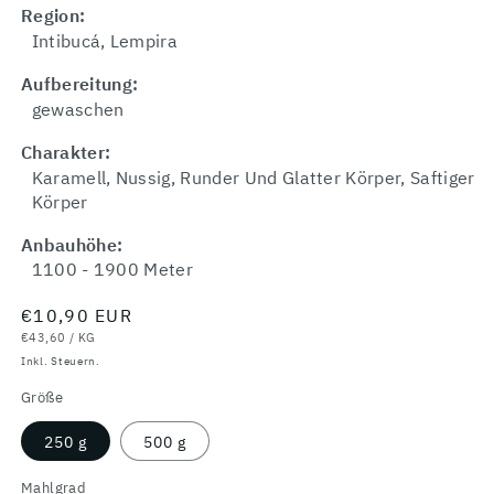
Region:
Intibucá, Lempira
Aufbereitung:
gewaschen
Charakter:
Karamell, Nussig, Runder Und Glatter Körper, Saftiger
Körper
Anbauhöhe:
1100 - 1900 Meter
Normaler
€10,90 EUR
GRUNDPREIS
PRO
Preis
€43,60
/
KG
Inkl. Steuern.
Größe
250 g
500 g
Mahlgrad