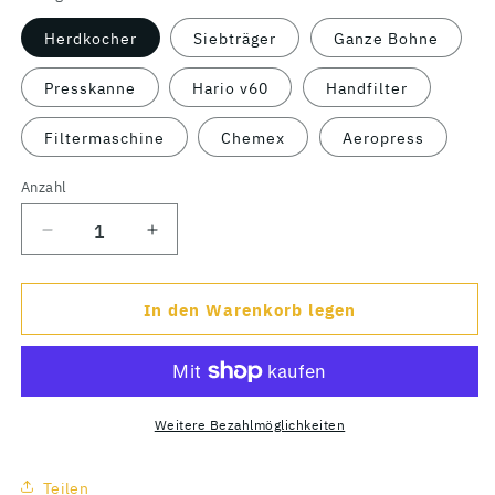
Herdkocher
Siebträger
Ganze Bohne
Presskanne
Hario v60
Handfilter
Filtermaschine
Chemex
Aeropress
Anzahl
Verringere
Erhöhe
die
die
Menge
Menge
In den Warenkorb legen
für
für
Honduras
Honduras
Weitere Bezahlmöglichkeiten
Teilen