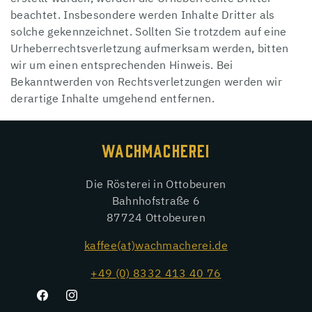
beachtet. Insbesondere werden Inhalte Dritter als
solche gekennzeichnet. Sollten Sie trotzdem auf eine
Urheberrechtsverletzung aufmerksam werden, bitten
wir um einen entsprechenden Hinweis. Bei
Bekanntwerden von Rechtsverletzungen werden wir
derartige Inhalte umgehend entfernen.
WACHMACHEREI
Die Rösterei in Ottobeuren
Bahnhofstraße 6
87724 Ottobeuren
kaffee(at)wachmacherei.de
+49 (0) 8332 413 40 76
Facebook
Instagram