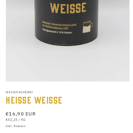
Medien
1
WACHMACHEREI
in
HEISSE WEISSE
Modal
öffnen
Normaler
€16,90 EUR
GRUNDPREIS
PRO
Preis
€42,25
/
KG
Inkl. Steuern.