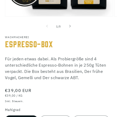
Medien
M
1
2
von
1
/
5
in
in
Modal
M
öffnen
ö
WACHMACHEREI
ESPRESSO-BOX
Für jeden etwas dabei. Als Probiergröße sind 4
unterschiedliche Espresso-Bohnen in je 250g Tüten
verpackt. Die Box besteht aus Brasilien, Der frühe
Vogel, Gemelli und Der schwarze ABT.
Normaler
€39,00 EUR
GRUNDPREIS
PRO
Preis
€39,00
/
KG
Inkl. Steuern.
Mahlgrad