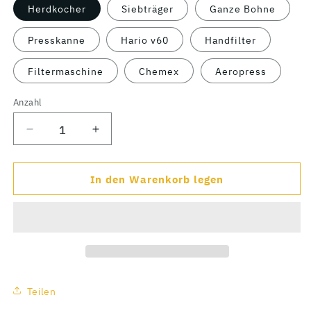
Herdkocher
Siebträger
Ganze Bohne
Presskanne
Hario v60
Handfilter
Filtermaschine
Chemex
Aeropress
Anzahl
Verringere
Erhöhe
die
die
Menge
Menge
In den Warenkorb legen
für
für
Espresso-
Espresso-
Box
Box
Teilen